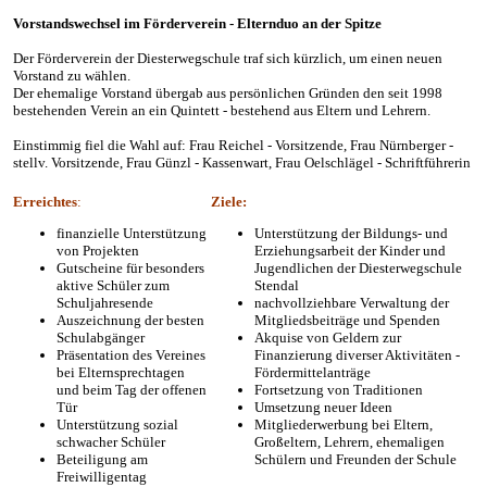
Vorstandswechsel
im Förderverein
- Elternduo an der Spitze
Der Förderverein der Diesterwegschule traf sich kürzlich, um einen neuen
Vorstand zu wählen.
Der ehemalige Vorstand übergab aus persönlichen Gründen den seit 1998
bestehenden Verein an ein Quintett - bestehend aus Eltern und Lehrern.
Einstimmig fiel die Wahl auf: Frau Reichel - Vorsitzende, Frau Nürnberger -
stellv. Vorsitzende, Frau Günzl - Kassenwart, Frau Oelschlägel - Schriftführerin
Erreichtes
:
Ziele:
finanzielle Unterstützung
Unterstützung der Bildungs- und
von Projekten
Erziehungsarbeit der Kinder und
Gutscheine für besonders
Jugendlichen der Diesterwegschule
aktive Schüler zum
Stendal
Schuljahresende
nachvollziehbare Verwaltung der
Auszeichnung der besten
Mitgliedsbeiträge und Spenden
Schulabgänger
Akquise von Geldern zur
Präsentation des Vereines
Finanzierung diverser Aktivitäten -
bei Elternsprechtagen
Fördermittelanträge
und beim Tag der offenen
Fortsetzung von Traditionen
Tür
Umsetzung neuer Ideen
Unterstützung sozial
Mitgliederwerbung bei Eltern,
schwacher Schüler
Großeltern, Lehrern, ehemaligen
Beteiligung am
Schülern und Freunden der Schule
Freiwilligentag